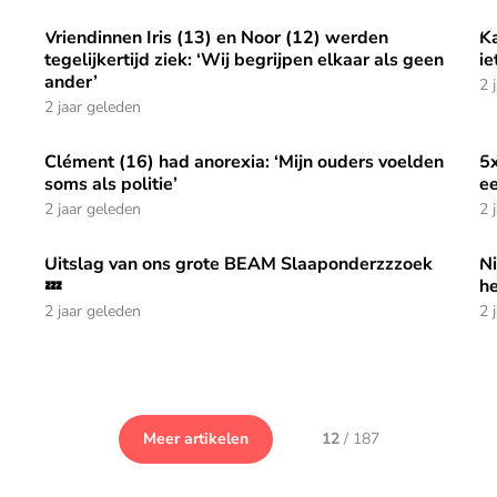
Vriendinnen Iris (13) en Noor (12) werden
Ka
S is moeilijk!'
Vriendinnen Iris (13) en Noor (12) werden tegelijkertijd z
Ka
tegelijkertijd ziek: ‘Wij begrijpen elkaar als geen
ie
ander’
2 
2 jaar geleden
Clément (16) had anorexia: ‘Mijn ouders voelden
5x
nken
Clément (16) had anorexia: ‘Mijn ouders voelden soms als
5x
soms als politie’
ee
2 jaar geleden
2 
Uitslag van ons grote BEAM Slaaponderzzzoek
Ni
lang is😴!
Uitslag van ons grote BEAM Slaaponderzzzoek 💤
Ni
💤
he
2 jaar geleden
2 
Meer artikelen
12
/
187