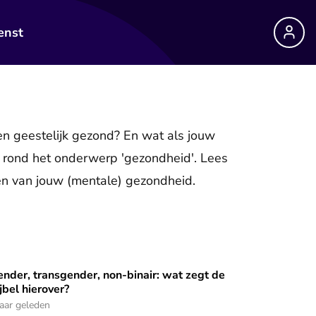
enst
k en geestelijk gezond? En wat als jouw
n rond het onderwerp 'gezondheid'. Lees
ren van jouw (mentale) gezondheid.
nder, transgender, non-binair: wat zegt de
 in mezelf’
nder, transgender, non-binair: wat zegt de Bijbel hierover?
jbel hierover?
jaar geleden