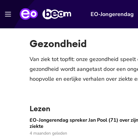
EO-Jongerendag
Gezondheid
Van ziek tot topfit: onze gezondheid speelt 
gezondheid wordt aangetast door een ongel
hoopvolle en eerlijke verhalen over ziekte
Lezen
EO-Jongerendag spreker Jan Pool (71) over zij
EO-Jongerendag spreker Jan Pool (71) over zijn z
ziekte
4 maanden geleden