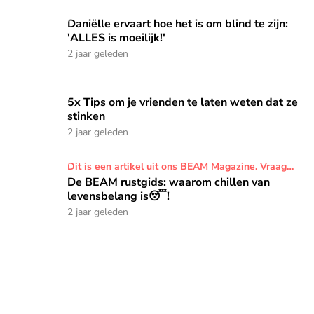
Daniëlle ervaart hoe het is om blind te zijn:
Daniëlle ervaart hoe het is om blind te zijn: 'ALLE
'ALLES is moeilijk!'
2 jaar geleden
5x Tips om je vrienden te laten weten dat ze
5x Tips om je vrienden te laten weten dat ze sti
stinken
2 jaar geleden
De BEAM rustgids: waarom chillen van levensbe
Dit is een artikel uit ons BEAM Magazine. Vraag
onderaan dit artikel een proefexemplaar aan.
De BEAM rustgids: waarom chillen van
levensbelang is😴!
2 jaar geleden