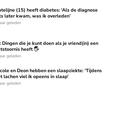
telijne (15) heeft diabetes: ‘Als de diagnose
iek: ‘Wij begrijpen elkaar als geen ander’
telijne (15) heeft diabetes: ‘Als de diagnose iets later kwam, 
ts later kwam, was ik overleden’
jaar geleden
 Dingen die je kunt doen als je vriend(in) een
 politie’
 Dingen die je kunt doen als je vriend(in) een eetstoornis heeft
tstoornis heeft 🖐️
jaar geleden
cole en Deon hebben een slaapziekte: ‘Tijdens
cole en Deon hebben een slaapziekte: ‘Tijdens het lachen viel i
t lachen viel ik opeens in slaap’
jaar geleden