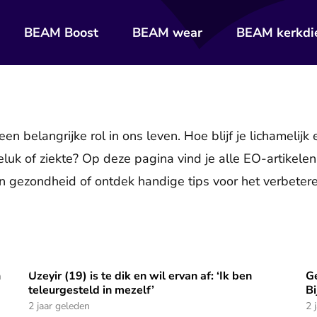
BEAM Boost
BEAM wear
BEAM kerkdi
een belangrijke rol in ons leven. Hoe blijf je lichamelij
uk of ziekte? Op deze pagina vind je alle EO-artikele
 en gezondheid of ontdek handige tips voor het verbete
n
Uzeyir (19) is te dik en wil ervan af: ‘Ik ben
Ge
iekte
Uzeyir (19) is te dik en wil ervan af: ‘Ik ben teleurgesteld
Ge
teleurgesteld in mezelf’
Bi
2 jaar geleden
2 