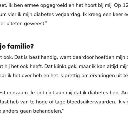
eet. Ik ben ermee opgegroeid en het hoort bij mij. Op 
um vier ik mijn diabetes verjaardag. Ik kreeg een keer 
eer uiteten geweest.”
 je familie?
t ook. Dat is best handig, want daardoor hoefden mijn ou
at hij het ook heeft. Dat klinkt gek, maar ik kan altijd mi
ar ik het over heb en het is prettig om ervaringen uit t
best eenzaam. Je ziet niet aan mij dat ik diabetes heb. A
k last heb van te hoge of lage bloedsuikerwaarden. Ik vi
me anders gaan behandelen.”