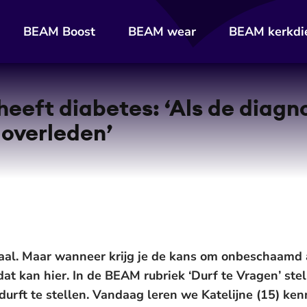
BEAM Boost
BEAM wear
BEAM kerkdi
 heeft diabetes: ‘Als de diagno
 overleden’
haal. Maar wanneer krijg je de kans om onbeschaamd 
dat kan hier. In de BEAM rubriek ‘Durf te Vragen’ stel
rft te stellen. Vandaag leren we Katelijne (15) kenne