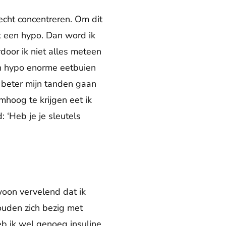
lecht concentreren. Om dit
 ik een hypo. Dan word ik
rdoor ik niet alles meteen
en hypo enorme eetbuien
 beter mijn tanden gaan
mhoog te krijgen eet ik
: ‘Heb je je sleutels
woon vervelend dat ik
ouden zich bezig met
b ik wel genoeg insuline