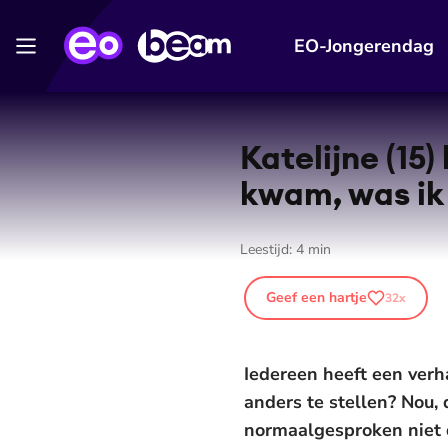
EO-Jongerendag
Katelijne (15)
kwam, was ik
Leestijd:
4
min
Geef een hartje
32
x
Iedereen heeft een ver
anders te stellen? Nou, 
normaalgesproken niet du