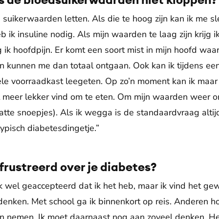
 suikerwaarden letten. Als die te hoog zijn kan ik me s
eb ik insuline nodig. Als mijn waarden te laag zijn krijg
ijg ik hoofdpijn. Er komt een soort mist in mijn hoofd waa
n kunnen me dan totaal ontgaan. Ook kan ik tijdens e
ele voorraadkast leegeten. Op zo’n moment kan ik maar
et meer lekker vind om te eten. Om mijn waarden weer o
atte snoepjes). Als ik wegga is de standaardvraag altijd
ypisch diabetesdingetje.”
frustreerd over je diabetes?
k wel geaccepteerd dat ik het heb, maar ik vind het ge
enken. Met school ga ik binnenkort op reis. Anderen h
n nemen. Ik moet daarnaast nog aan zoveel denken. He