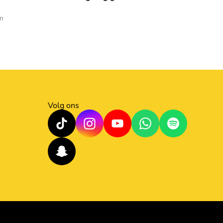
en
Volg ons