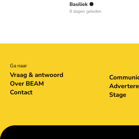
Basiliek 🪩
8 dagen geleden
Ga naar
Vraag & antwoord
Communica
Over BEAM
Adverter
Contact
Stage