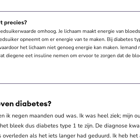
t precies?
bloedsuikerwaarde omhoog. Je lichaam maakt energie van bloedsu
oedsuiker opneemt om er energie van te maken. Bij diabetes t
, waardoor het lichaam niet genoeg energie kan maken. Iemand
wat diegene eet insuline nemen om ervoor te zorgen dat de bl
leven diabetes?
en ik negen maanden oud was. Ik was heel ziek; mijn ou
et bleek dus diabetes type 1 te zijn. De diagnose kwam
 overleden als het iets langer had geduurd. Ik heb het a