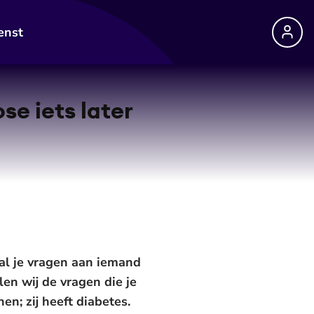
enst
se iets later
al je vragen aan iemand
len wij de vragen die je
n; zij heeft diabetes.