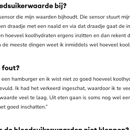
oedsuikerwaarde bij?
sensor die mijn waarden bijhoudt. Die sensor stuurt mi
n draadje met een naald en via dat draadje gaat de ins
en hoeveel koolhydraten ergens inzitten en dan rekent 
n de meeste dingen weet ik inmiddels wel hoeveel koolh
 fout?
k een hamburger en ik wist niet zo goed hoeveel koolhyd
evuld. Ik had het verkeerd ingeschat, waardoor ik te ve
waarde veel te laag. Uit eten gaan is soms nog wel ee
het goed inschatten.”
ls de bloedsuikerwaarden niet kloppen?