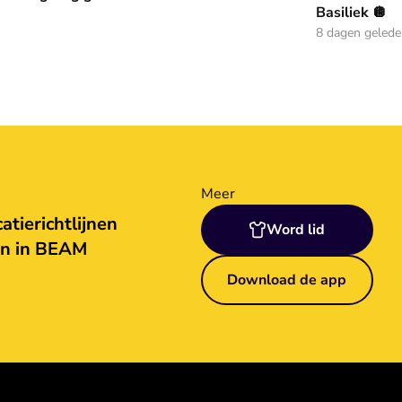
Basiliek 🪩
8 dagen geled
Meer
tierichtlijnen
Word lid
en in BEAM
Download de app