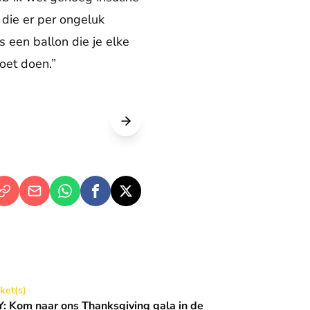
 die er per ongeluk
 een ballon die je elke
oet doen.”
Thanksgiving gala in de Basiliek 🪩
cket(s)
 Kom naar ons Thanksgiving gala in de