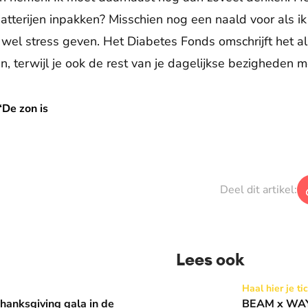
atterijen inpakken? Misschien nog een naald voor als ik
wel stress geven. Het Diabetes Fonds omschrijft het als
terwijl je ook de rest van je dagelijkse bezigheden m
‘De zon is
De zon is niet mijn beste vriend’
Deel dit artikel:
Lees ook
 in de Basiliek 🪩
BEAM x WAY: Kom naar ons 
Haal hier je ti
anksgiving gala in de
BEAM x WAY: