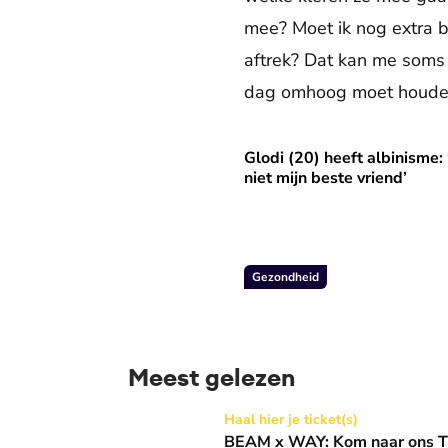
mee? Moet ik nog extra b
aftrek? Dat kan me soms 
dag omhoog moet houden, 
Glodi (20) heeft albinisme: 
Glodi (20) heeft albinisme: ‘
niet mijn beste vriend’
Gezondheid
Meest gelezen
BEAM x WAY: Kom naar ons Thanksgiving gala
Haal hier je ticket(s)
BEAM x WAY: Kom naar ons Th