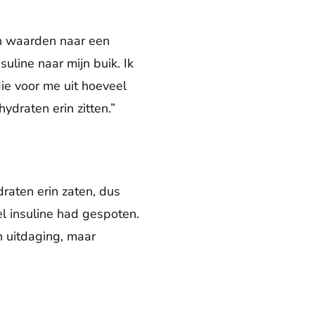
jn waarden naar een
uline naar mijn buik. Ik
die voor me uit hoeveel
ydraten erin zitten.”
raten erin zaten, dus
el insuline had gespoten.
n uitdaging, maar