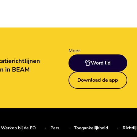
Meer
tierichtlijnen
Word lid
en in BEAM
Download de app
Werken bij de EO
Pers
Toegankelijkheid
Richtli