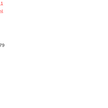
11
nl
79