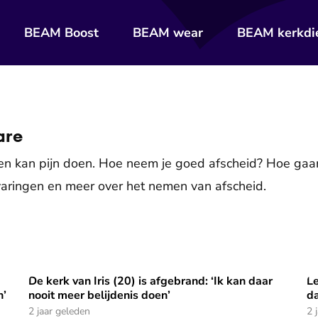
BEAM Boost
BEAM wear
BEAM kerkdi
are
en kan pijn doen. Hoe neem je goed afscheid? Hoe gaa
rvaringen en meer over het nemen van afscheid.
De kerk van Iris (20) is afgebrand: ‘Ik kan daar
Le
jdt? | Nieuw seizoen 'Vrienden na het leven’
De kerk van Iris (20) is afgebrand: ‘Ik kan daar nooit meer
Le
n’
nooit meer belijdenis doen’
da
2 jaar geleden
2 