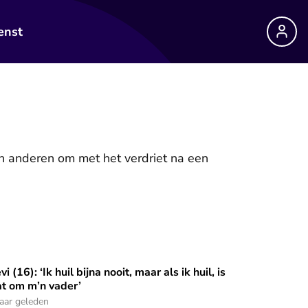
enst
n anderen om met het verdriet na een
vi (16): ‘Ik huil bijna nooit, maar als ik huil, is
 belijdenis doen’
vi (16): ‘Ik huil bijna nooit, maar als ik huil, is dat om m’n vader
t om m’n vader’
jaar geleden