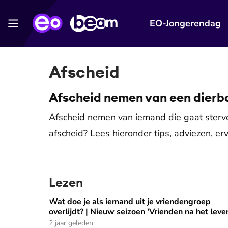
EO-Jongerendag
Afscheid
Afscheid nemen van een dierb
Afscheid nemen van iemand die gaat sterv
afscheid? Lees hieronder tips, adviezen, e
Lezen
Wat doe je als iemand uit je vriendengroep
Wat doe je als iemand uit je vriendengroep overli
overlijdt? | Nieuw seizoen 'Vrienden na het leve
2 jaar geleden