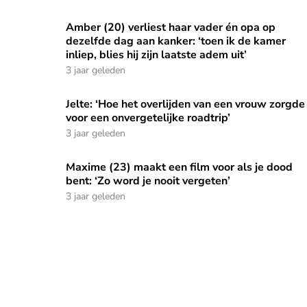
Amber (20) verliest haar vader én opa op
Amber (20) verliest haar vader én opa op dezelfde 
dezelfde dag aan kanker: ‘toen ik de kamer
inliep, blies hij zijn laatste adem uit’
3 jaar geleden
Jelte: ‘Hoe het overlijden van een vrouw zorgde
Jelte: ‘Hoe het overlijden van een vrouw zorgde v
voor een onvergetelijke roadtrip’
3 jaar geleden
Maxime (23) maakt een film voor als je dood
Maxime (23) maakt een film voor als je dood bent
bent: ‘Zo word je nooit vergeten’
3 jaar geleden