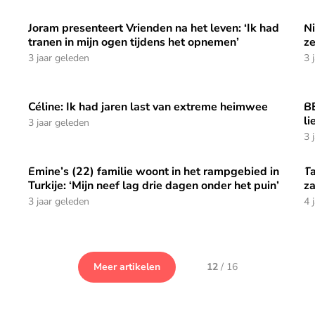
Joram presenteert Vrienden na het leven: ‘Ik had
Ni
dag aan kanker: ‘toen ik de kamer inliep, blies hij zijn laatste
Joram presenteert Vrienden na het leven: ‘Ik had tranen 
Ni
tranen in mijn ogen tijdens het opnemen’
ze
3 jaar geleden
3 
Céline: Ik had jaren last van extreme heimwee
B
oor een onvergetelijke roadtrip’
Céline: Ik had jaren last van extreme heimwee
BE
li
3 jaar geleden
3 
Emine’s (22) familie woont in het rampgebied in
Ta
: ‘Zo word je nooit vergeten’
Emine’s (22) familie woont in het rampgebied in Turkije: 
Ta
Turkije: ‘Mijn neef lag drie dagen onder het puin’
za
3 jaar geleden
4 
Meer artikelen
12
/
16