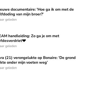
euwe documentaire: 'Hoe ga ik om met de
 adem uit’
in mijn ogen tijdens het opnemen’
euwe documentaire: 'Hoe ga ik om met de zelfdoding van mijn 
lfdoding van mijn broer?'
jaar geleden
EAM handleiding: Zo ga je om met
AM handleiding: Zo ga je om met liefdesverdriet💔
efdesverdriet💔
jaar geleden
ra (21) verongelukte op Bonaire: ‘De grond
‘Mijn neef lag drie dagen onder het puin’
ra (21) verongelukte op Bonaire: ‘De grond zakte onder mijn 
kte onder mijn voeten weg’
jaar geleden