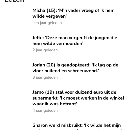
Micha (15): ‘M'n vader vroeg of ik hem wilde vergeven’
Micha (15): ‘M'n vader vroeg of ik hem
wilde vergeven’
een jaar geleden
Jelte: ‘Deze man vergeeft de jongen die hem wilde vermoor
Jelte: ‘Deze man vergeeft de jongen die
hem wilde vermoorden’
2 jaar geleden
Jorian (20) is geadopteerd: ‘Ik lag op de vloer huilend en sc
Jorian (20) is geadopteerd: ‘Ik lag op de
vloer huilend en schreeuwend.’
3 jaar geleden
Jarno (19) stal voor duizend euro uit de supermarkt: 'Ik moe
Jarno (19) stal voor duizend euro uit de
supermarkt: 'Ik moest werken in de winkel
waar ik was betrapt'
4 jaar geleden
Sharon werd misbruikt: ‘Ik wilde het mijn ouders laten wet
Sharon werd misbruikt: ‘Ik wilde het mijn