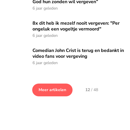
God hun zonden wil vergeven”
6 jaar geleden
8x dit heb ik mezelf nooit vergeven: "Per ongeluk een vogel
8x dit heb ik mezelf nooit vergeven: "Per
ongeluk een vogeltje vermoord"
6 jaar geleden
Comedian John Crist is terug en bedankt in video fans voor 
Comedian John Crist is terug en bedankt in
video fans voor vergeving
6 jaar geleden
Meer artikelen
12
/
48