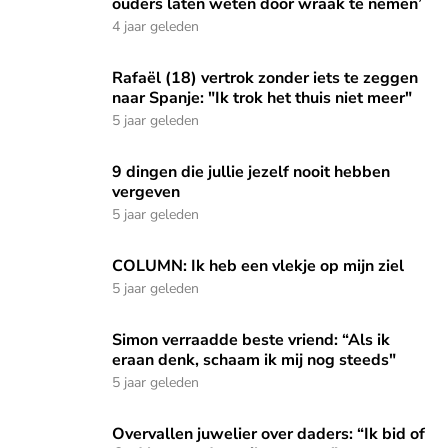
ouders laten weten door wraak te nemen’
4 jaar geleden
Rafaël (18) vertrok zonder iets te zeggen naar Spanje: "Ik tr
Rafaël (18) vertrok zonder iets te zeggen
naar Spanje: "Ik trok het thuis niet meer"
5 jaar geleden
9 dingen die jullie jezelf nooit hebben vergeven
9 dingen die jullie jezelf nooit hebben
vergeven
5 jaar geleden
COLUMN: Ik heb een vlekje op mijn ziel
COLUMN: Ik heb een vlekje op mijn ziel
5 jaar geleden
Simon verraadde beste vriend: “Als ik eraan denk, schaam ik
Simon verraadde beste vriend: “Als ik
eraan denk, schaam ik mij nog steeds"
5 jaar geleden
Overvallen juwelier over daders: “Ik bid of God hun zonden 
Overvallen juwelier over daders: “Ik bid of