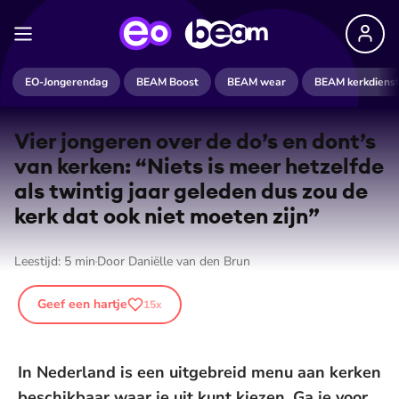
EO-Jongerendag
BEAM Boost
BEAM wear
BEAM kerkdiens
Vier jongeren over de do’s en dont’s
van kerken: “Niets is meer hetzelfde
als twintig jaar geleden dus zou de
kerk dat ook niet moeten zijn”
Leestijd:
5
min
Door
Daniëlle van den Brun
Geef een hartje
15
x
In Nederland is een uitgebreid menu aan kerken
beschikbaar waar je uit kunt kiezen. Ga je voor