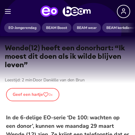
EO-Jongerendag
BEAM Boost
BEAM wear
BEAM kerkdiens
Wende(12) heeft een donorhart: “Ik
moest dit doen als ik wilde blijven
leven”
Leestijd:
2
min
Door
Daniëlle van den Brun
Geef een hartje
0
x
In de 6-delige EO-serie ‘De 100: wachten op
een donor’, kunnen we maandag 29 maart
Wende (12) zien. Ze krijgt een telefoontje dat er