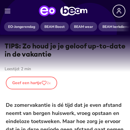
EO-Jongerendag
BEAM Boost
BEAM wear
BEAM kerkdiens
TIPS: Zo houd je je geloof up-to-date
in de vakantie
Leestijd:
2
min
Geef een hartje
2
x
De zomervakantie is dé tijd dat je even afstand
neemt van bergen huiswerk, vroeg opstaan en
eindeloze toetsweken. Maar hoe zorg je ervoor
dat je in deze periode geen afstand gaat nemen