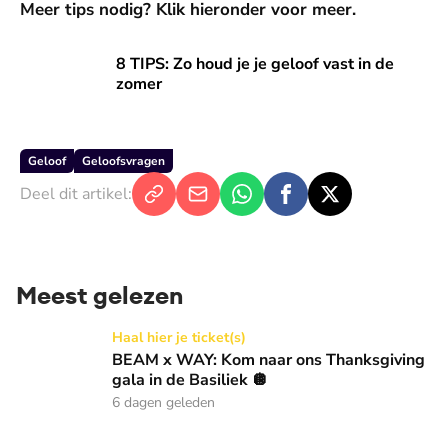
Meer tips nodig? Klik hieronder voor meer.
8 TIPS: Zo houd je je geloof vast in de zomer
8 TIPS: Zo houd je je geloof vast in de
zomer
Geloof
Geloofsvragen
Deel dit artikel:
Meest gelezen
BEAM x WAY: Kom naar ons Thanksgiving gala in de Basilie
Haal hier je ticket(s)
BEAM x WAY: Kom naar ons Thanksgiving
gala in de Basiliek 🪩
6 dagen geleden