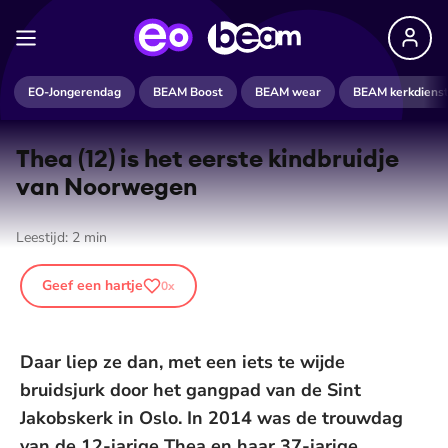
EO-Jongerendag
BEAM Boost
BEAM wear
BEAM kerkdiens
Thea (12) is het eerste kindbruidje
van Noorwegen
Leestijd:
2
min
Geef een hartje
0
x
Daar liep ze dan, met een iets te wijde
bruidsjurk door het gangpad van de Sint
Jakobskerk in Oslo. In 2014 was de trouwdag
van de 12-jarige Thea en haar 37-jarige