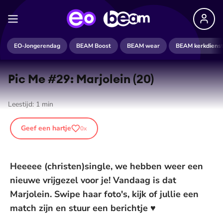
EO-Jongerendag
BEAM Boost
BEAM wear
BEAM kerkdiens
Pic Me #29: Marjolein (20)
Leestijd:
1
min
Geef een hartje
0
x
Heeeee (christen)single, we hebben weer een
nieuwe vrijgezel voor je! Vandaag is dat
Marjolein. Swipe haar foto's, kijk of jullie een
match zijn en stuur een berichtje ♥