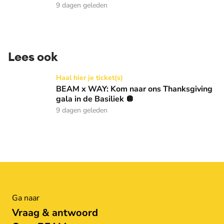
9 dagen geleden
Lees ook
BEAM x WAY: Kom naar ons Thanksgiving gala in de Basilie
Haal hier je ticket(s)
BEAM x WAY: Kom naar ons Thanksgiving
gala in de Basiliek 🪩
9 dagen geleden
Ga naar
Vraag & antwoord