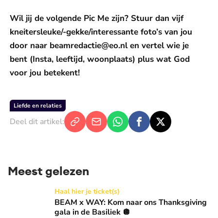
Wil jij de volgende Pic Me zijn? Stuur dan vijf
kneitersleuke/-gekke/interessante foto’s van jou
door naar beamredactie@eo.nl en vertel wie je
bent (Insta, leeftijd, woonplaats) plus wat God
voor jou betekent!
Liefde en relaties
Deel dit artikel:
Meest gelezen
BEAM x WAY: Kom naar ons Thanksgiving gala in de Basilie
Haal hier je ticket(s)
BEAM x WAY: Kom naar ons Thanksgiving
gala in de Basiliek 🪩