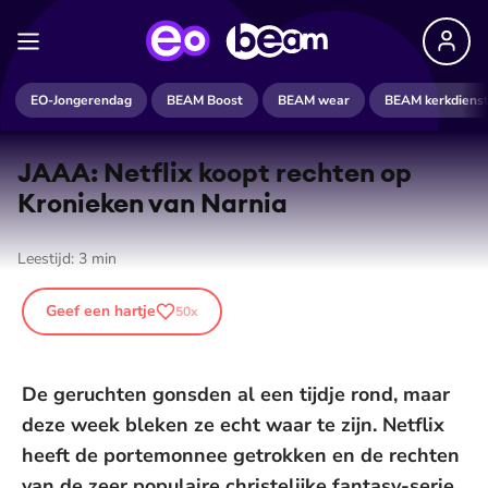
EO-Jongerendag
BEAM Boost
BEAM wear
BEAM kerkdiens
JAAA: Netflix koopt rechten op
Kronieken van Narnia
Leestijd:
3
min
Geef een hartje
50
x
De geruchten gonsden al een tijdje rond, maar
deze week bleken ze echt waar te zijn. Netflix
heeft de portemonnee getrokken en de rechten
van de zeer populaire christelijke fantasy-serie