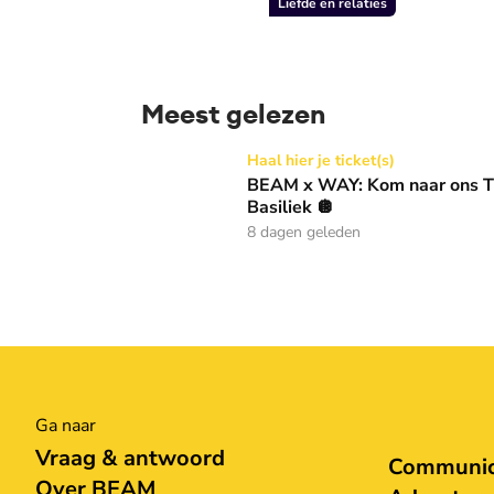
Liefde en relaties
Meest gelezen
BEAM x WAY: Kom naar ons Thanksgiving gala
Haal hier je ticket(s)
BEAM x WAY: Kom naar ons Th
Basiliek 🪩
8 dagen geleden
Ga naar
Vraag & antwoord
Communica
Over BEAM