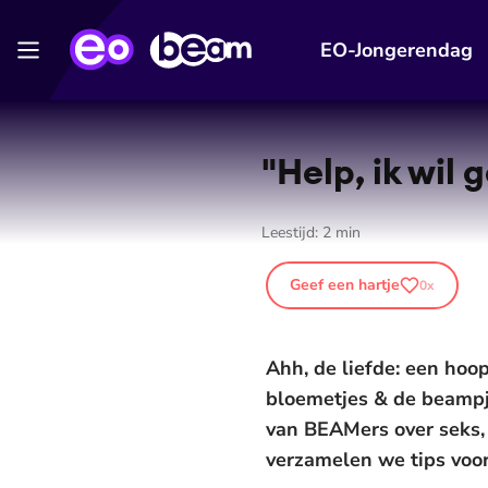
EO-Jongerendag
"Help, ik wil
Leestijd:
2
min
Geef een hartje
0
x
Ahh, de liefde: een hoo
bloemetjes & de beamp
van BEAMers over seks, r
verzamelen we tips voor 