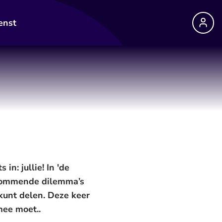
enst
n: jullie! In 'de
rommende dilemma’s
 kunt delen. Deze keer
mee moet..