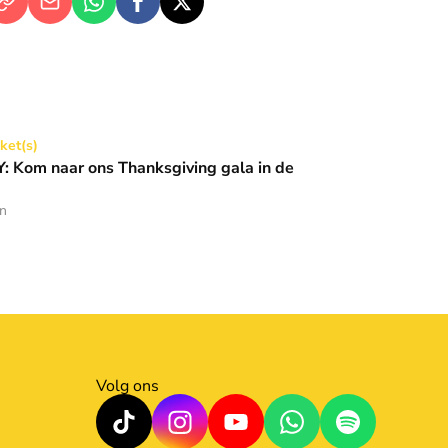
Thanksgiving gala in de Basiliek 🪩
cket(s)
 Kom naar ons Thanksgiving gala in de
en
Volg ons