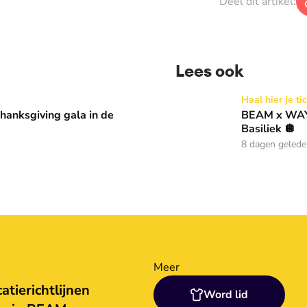
Deel dit artikel:
Lees ook
 in de Basiliek 🪩
BEAM x WAY: Kom naar ons 
Haal hier je ti
anksgiving gala in de
BEAM x WAY:
Basiliek 🪩
8 dagen geled
Meer
tierichtlijnen
Word lid