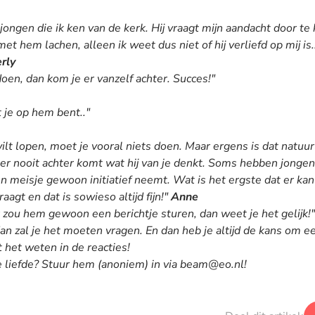
n jongen die ik ken van de kerk. Hij vraagt mijn aandacht door te
met hem lachen, alleen ik weet dus niet of hij verliefd op mij i
rly
en, dan kom je er vanzelf achter. Succes!"
t je op hem bent.."
ilt lopen, moet je vooral niets doen. Maar ergens is dat natuu
e er nooit achter komt wat hij van je denkt. Soms hebben jonge
en meisje gewoon initiatief neemt. Wat is het ergste dat er ka
raagt en dat is sowieso altijd fijn!"
Anne
k zou hem gewoon een berichtje sturen, dan weet je het gelijk!
dan zal je het moeten vragen. En dan heb je altijd de kans om e
t het weten in de reacties!
de liefde? Stuur hem (anoniem) in via beam@eo.nl!