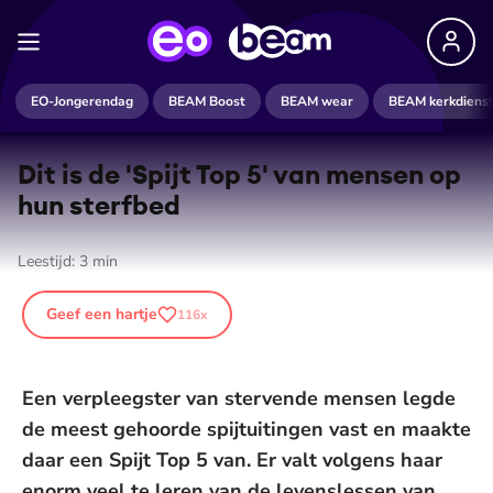
EO-Jongerendag
BEAM Boost
BEAM wear
BEAM kerkdiens
Dit is de 'Spijt Top 5' van mensen op
hun sterfbed
Leestijd:
3
min
Geef een hartje
116
x
Een verpleegster van stervende mensen legde
de meest gehoorde spijtuitingen vast en maakte
daar een Spijt Top 5 van. Er valt volgens haar
enorm veel te leren van de levenslessen van