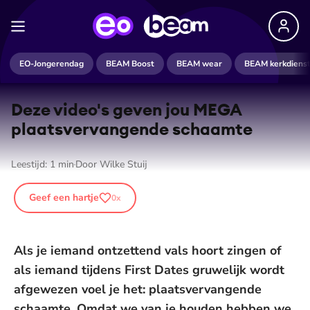
EO-Jongerendag
BEAM Boost
BEAM wear
BEAM kerkdiens
Deze video's geven jou MEGA
plaats­ver­van­gen­de schaamte
Leestijd:
1
min
Door
Wilke Stuij
Geef een hartje
0
x
Als je iemand ontzettend vals hoort zingen of
als iemand tijdens First Dates gruwelijk wordt
afgewezen voel je het: plaatsvervangende
schaamte. Omdat we van je houden hebben we