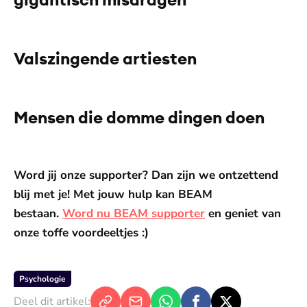
toestemming voor social media cookies.
Toestemmingen aanpassen
Valszingende artiesten
De weergave van deze video vereist jouw
toestemming voor social media cookies.
Toestemmingen aanpassen
Mensen die domme dingen doen
De weergave van deze video vereist jouw
toestemming voor social media cookies.
Toestemmingen aanpassen
Word jij onze supporter? Dan zijn we ontzettend
blij met je! Met jouw hulp kan BEAM
bestaan.
Word nu BEAM supporter
en geniet van
onze toffe voordeeltjes :)
Psychologie
Deel dit artikel: