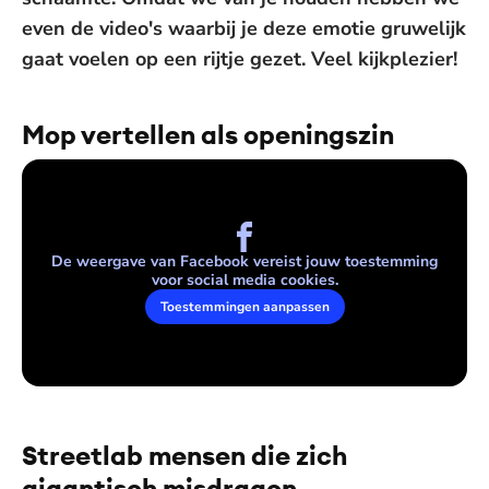
even de video's waarbij je deze emotie gruwelijk
gaat voelen op een rijtje gezet. Veel kijkplezier!
Mop vertellen als openingszin
De weergave van Facebook vereist jouw toestemming
voor social media cookies.
Toestemmingen aanpassen
Streetlab mensen die zich
gigantisch misdragen
De weergave van deze video vereist jouw