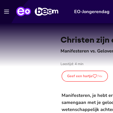
EO-Jongerendag
Christen zijn
Manifesteren vs. Gelove
Leestijd:
4
min
Geef een hartje
74
x
Manifesteren, je hebt e
samengaan met je geloof
wetenschappelijk achter