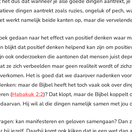
het dus dat wanneer je alle goede dingen aantrekt, je 
atieve dingen aantrekt zoals ruzies, ongeluk of pech, 
werkt namelijk beide kanten op, maar die vervelende k
oek gedaan naar het effect van positief denken waar man
blijkt dat positief denken helpend kan zijn om positiev
zijn ook onderzoeken die aantonen dat mensen juist dep
 ze zich verbeelden maar geen realiteit wordt of zichz
overkomen. Het is goed dat we daarover nadenken voo
denken: maar de Bijbel heeft het toch vaak ook over din
eren (
Habakuk 2:2
)? Dat klopt, maar de Bijbel koppelt 
daarvan. Hij wil al die dingen namelijk samen met jou d
 vragen: kan manifesteren en geloven samengaan? Dan z
ar bij jezelf. Daarbij komt ook kijken dat je een wet da