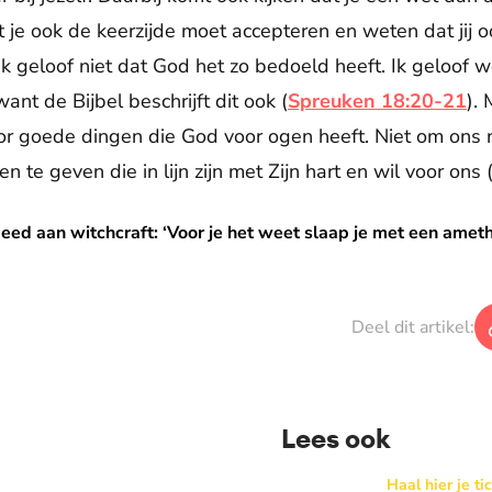
je ook de keerzijde moet accepteren en weten dat jij o
k geloof niet dat God het zo bedoeld heeft. Ik geloof wel
nt de Bijbel beschrijft dit ook (
Spreuken 18:20-21
).
r goede dingen die God voor ogen heeft. Niet om ons n
te geven die in lijn zijn met Zijn hart en wil voor ons 
aft: ‘Voor je het weet slaap je met een amethist op je hoofd’
ed aan witchcraft: ‘Voor je het weet slaap je met een amethi
Deel dit artikel:
Lees ook
 in de Basiliek 🪩
BEAM x WAY: Kom naar ons 
Haal hier je ti