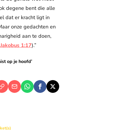
ok degene bent die alle
 dat er kracht ligt in
 Maar onze gedachten en
arigheid aan te doen,
(
Jakobus 1:17
).”
st op je hoofd’
Thanksgiving gala in de Basiliek 🪩
cket(s)