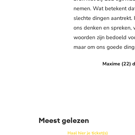
nemen. Wat betekent dat 
slechte dingen aantrekt. I
ons denken en spreken, wa
woorden zijn bedoeld voo
maar om ons goede dingen 
Maxime (22) deed aan witchcr
Maxime (22) de
Meest gelezen
BEAM x WAY: Kom naar ons Thanksgiving gala
Haal hier je ticket(s)