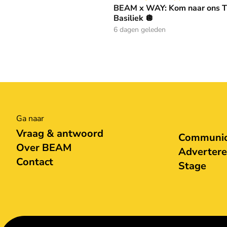
BEAM x WAY: Kom naar ons Th
Basiliek 🪩
6 dagen geleden
Ga naar
Vraag & antwoord
Communica
Over BEAM
Adverter
Contact
Stage