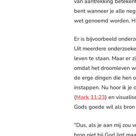
van aantrekking betekent 
bent wanneer je alle neg
wet genoemd worden. Het 
Er is bijvoorbeeld onderz
Uit meerdere onderzoeken 
leven te staan. Maar er 
omdat het droomleven wat
de erge dingen die hen 
instappen. Nu hoor ik je 
(
Mark 11:23
) en visualis
Gods goede wil als bron 
“Dus, als je aan mij zou
bron niet bij God ligt ma