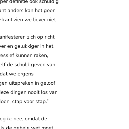
per definitie ook schuldig
want anders kan het geen
ant zien we liever niet.
ifesteren zich op richt.
er en gelukkiger in het
ressief kunnen raken,
elf de schuld geven van
rdat we ergens
gen uitspreken in geloof
deze dingen nooit los van
oen, stap voor stap.”
eg ik: nee, omdat de
n als de gehele wet moet