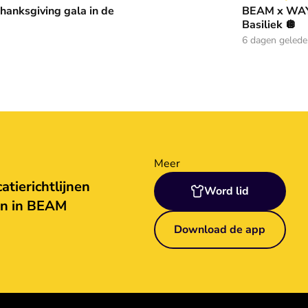
anksgiving gala in de
BEAM x WAY:
Basiliek 🪩
6 dagen geled
Meer
tierichtlijnen
Word lid
en in BEAM
Download de app