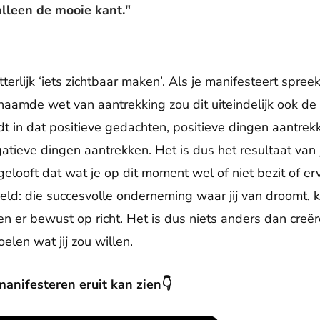
alleen de mooie kant."
erlijk ‘iets zichtbaar maken’. Als je manifesteert spreek je
naamde wet van aantrekking zou dit uiteindelijk ook de 
t in dat positieve gedachten, positieve dingen aantre
tieve dingen aantrekken. Het is dus het resultaat van 
elooft dat wat je op dit moment wel of niet bezit of erv
eeld: die succesvolle onderneming waar jij van droomt, 
en er bewust op richt. Het is dus niets anders dan cre
elen wat jij zou willen.
anifesteren eruit kan zien👇