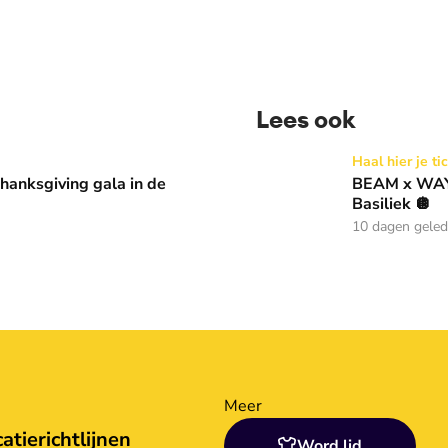
Lees ook
 in de Basiliek 🪩
BEAM x WAY: Kom naar ons 
Haal hier je ti
anksgiving gala in de
BEAM x WAY:
Basiliek 🪩
10 dagen gele
Meer
tierichtlijnen
Word lid