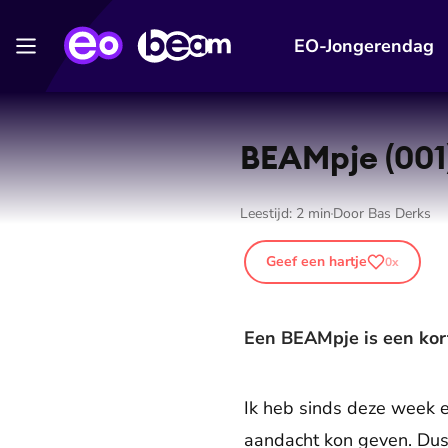
EO-Jongerendag
BEAMpje (001)
Leestijd:
2
min
Door
Bas Derks
Geef een hartje
0
x
Een BEAMpje is een kort
Ik heb sinds deze week 
aandacht kon geven. Dus 