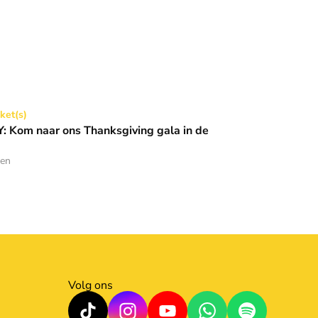
Thanksgiving gala in de Basiliek 🪩
cket(s)
 Kom naar ons Thanksgiving gala in de
den
Volg ons