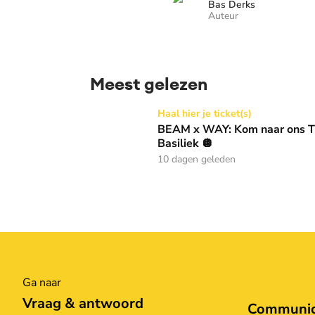
Bas Derks
Auteur
Meest gelezen
BEAM x WAY: Kom naar ons Thanksgiving gala
Haal hier je ticket(s)
BEAM x WAY: Kom naar ons Th
Basiliek 🪩
10 dagen geleden
Ga naar
Vraag & antwoord
Communica