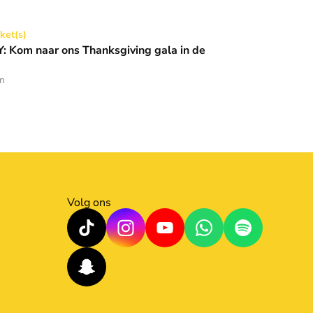
Thanksgiving gala in de Basiliek 🪩
cket(s)
 Kom naar ons Thanksgiving gala in de
en
Volg ons