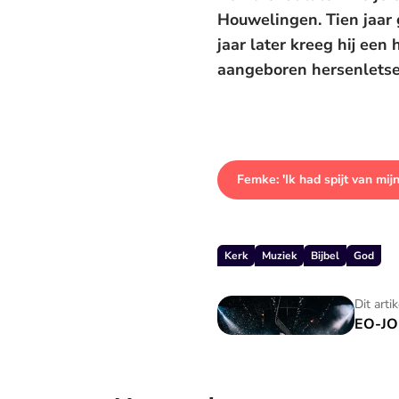
Houwelingen. Tien jaar
jaar later kreeg hij een
aangeboren hersenletse
Femke: 'Ik had spijt van mij
Kerk
Muziek
Bijbel
God
EO-JONGERENDAG
Dit arti
EO-J