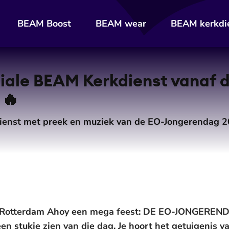
BEAM Boost
BEAM wear
BEAM kerkdi
De weergave van deze video vereist jouw toestemming voor
social media cookies.
Toestemmingen aanpassen
iale BEAM Kerkdienst vanaf 
 🔥
dienst met preek en muziek van de EO-Jongerendag 
n Rotterdam Ahoy een mega feest: DE EO-JONGEREN
en stukje zien van die dag. Je hoort het getuigenis v