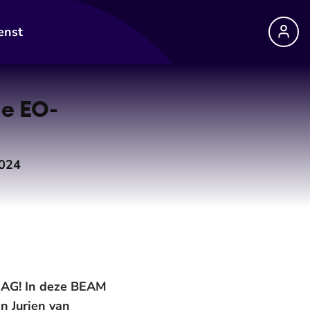
enst
de EO-
2024
DAG! In deze BEAM
an Jurjen van