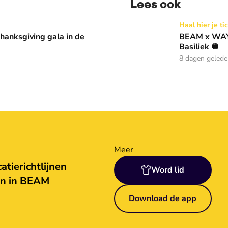
Lees ook
 in de Basiliek 🪩
BEAM x WAY: Kom naar ons 
Haal hier je ti
anksgiving gala in de
BEAM x WAY:
Basiliek 🪩
8 dagen geled
Meer
tierichtlijnen
Word lid
en in BEAM
Download de app