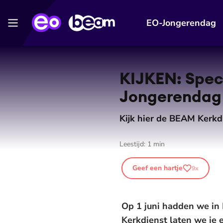
EO-Jongerendag
KIJKEN: Spec
Jongerendag
Kijk hier de BEAM Kerk
Leestijd:
1
min
Geef een hartje
9
x
Op 1 juni hadden we i
Kerkdienst laten we je e