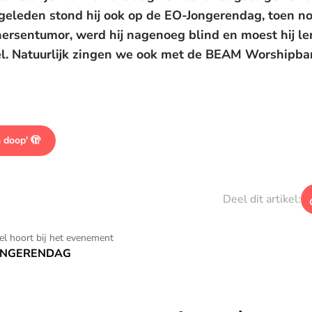
 geleden stond hij ook op de EO-Jongerendag, toen n
 hersentumor, werd hij nagenoeg blind en moest hij le
l. Natuurlijk zingen we ook met de BEAM Worshipba
De weergave van deze video vereist jouw toestemming voor
social media cookies.
Toestemmingen aanpassen
n doop' 🫣
Deel dit artikel:
kel hoort bij het evenement
ONGERENDAG