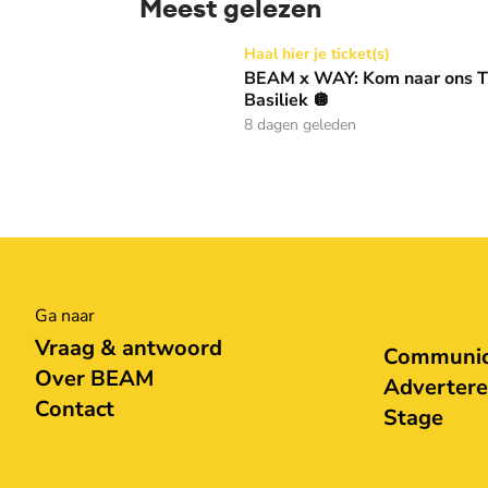
Meest gelezen
BEAM x WAY: Kom naar ons Thanksgiving gala
Haal hier je ticket(s)
BEAM x WAY: Kom naar ons Th
Basiliek 🪩
8 dagen geleden
Ga naar
Vraag & antwoord
Communica
Over BEAM
Adverter
Contact
Stage