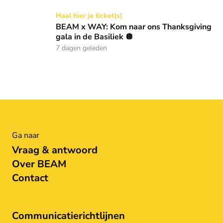
BEAM x WAY: Kom naar ons Thanksgiving gala in de Basilie
Haal hier je ticket(s)
BEAM x WAY: Kom naar ons Thanksgiving
gala in de Basiliek 🪩
7 dagen geleden
Ga naar
Vraag & antwoord
Over BEAM
Contact
Communicatierichtlijnen