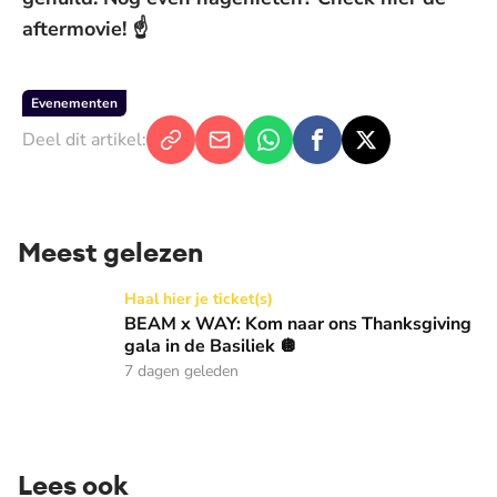
aftermovie! ☝️
Evenementen
Deel dit artikel:
Meest gelezen
BEAM x WAY: Kom naar ons Thanksgiving gala in de Basilie
Haal hier je ticket(s)
BEAM x WAY: Kom naar ons Thanksgiving
gala in de Basiliek 🪩
7 dagen geleden
Lees ook