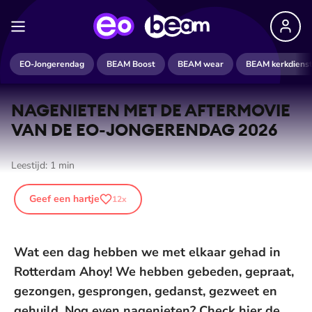
De weergave van deze video vereist jouw
EO-Jongerendag
BEAM Boost
BEAM wear
BEAM kerkdiens
toestemming voor social media cookies.
Toestemmingen aanpassen
NAGENIETEN MET DE AFTERMOVIE
VAN DE EO-JONGERENDAG 2026
Leestijd:
1
min
Geef een hartje
12
x
Wat een dag hebben we met elkaar gehad in
Rotterdam Ahoy! We hebben gebeden, gepraat,
gezongen, gesprongen, gedanst, gezweet en
gehuild. Nog even nagenieten? Check hier de