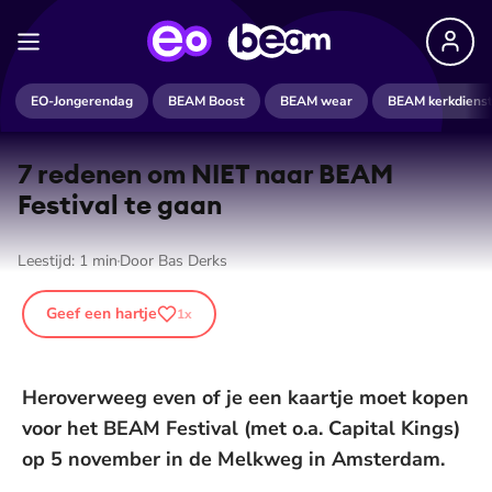
EO-Jongerendag
BEAM Boost
BEAM wear
BEAM kerkdiens
7 redenen om NIET naar BEAM
Festival te gaan
Leestijd:
1
min
Door
Bas Derks
Geef een hartje
1
x
Heroverweeg even of je een kaartje moet kopen
voor het BEAM Festival (met o.a. Capital Kings)
op 5 november in de Melkweg in Amsterdam.