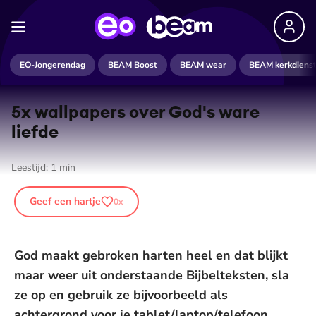
EO-Jongerendag
BEAM Boost
BEAM wear
BEAM kerkdiens
5x wallpapers over God's ware
liefde
Leestijd:
1
min
Geef een hartje
0
x
God maakt gebroken harten heel en dat blijkt
maar weer uit onderstaande Bijbelteksten, sla
ze op en gebruik ze bijvoorbeeld als
achtergrond voor je tablet/laptop/telefoon