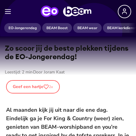
EO-Jongerendag
BEAM Boost
BEAM wear
BEAM kerkdiens
Zo scoor jij de beste plekken tijdens
de EO-Jongerendag!
Leestijd:
2
min
Door
Joram Kaat
Geef een hartje
2
x
Al maanden kijk jij uit naar die ene dag.
Eindelijk ga je For King & Country (weer) zien,
genieten van BEAM-worshipband en you’re
ready to get inspired by de tofste sprekers. In je