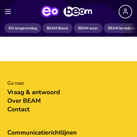
EO-Jongerendag
BEAM Boost
BEAM wear
BEAM kerkdiens
Ga naar
Vraag & antwoord
Over BEAM
Contact
Communicatierichtlijnen