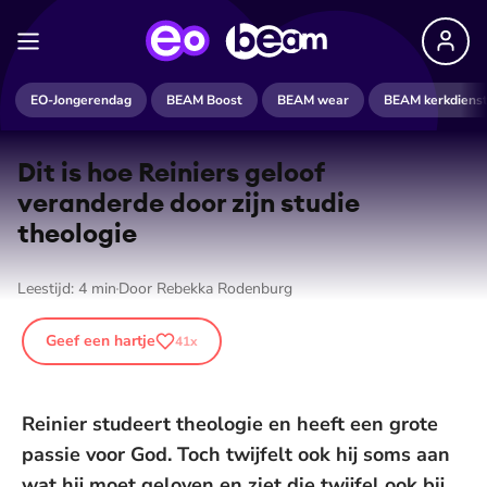
EO-Jongerendag
BEAM Boost
BEAM wear
BEAM kerkdiens
Dit is hoe Reiniers geloof
veranderde door zijn studie
theologie
Leestijd:
4
min
Door
Rebekka Rodenburg
Geef een hartje
41
x
Reinier studeert theologie en heeft een grote
passie voor God. Toch twijfelt ook hij soms aan
wat hij moet geloven en ziet die twijfel ook bij