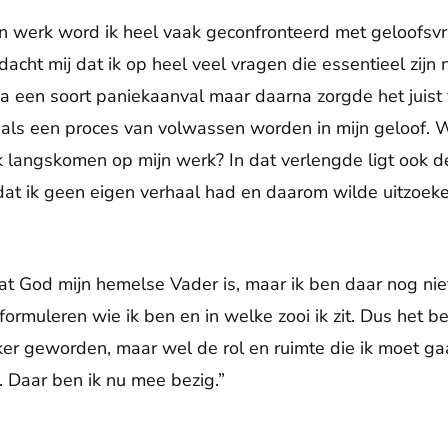
jn werk word ik heel vaak geconfronteerd met geloofsvr
acht mij dat ik op heel veel vragen die essentieel zijn 
na een soort paniekaanval maar daarna zorgde het juist 
als een proces van volwassen worden in mijn geloof. W
 langskomen op mijn werk? In dat verlengde ligt ook de
n dat ik geen eigen verhaal had en daarom wilde uitzoe
dat God mijn hemelse Vader is, maar ik ben daar nog niet
formuleren wie ik ben en in welke zooi ik zit. Dus het b
ijker geworden, maar wel de rol en ruimte die ik moet g
. Daar ben ik nu mee bezig.”