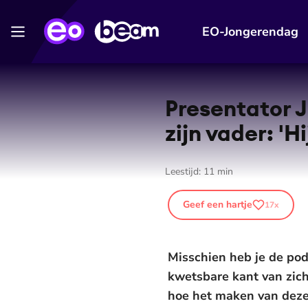
EO-Jongerendag
Presentator J
zijn vader: 'H
Leestijd:
11
min
Geef een hartje
17
x
Misschien heb je de podc
kwetsbare kant van zichz
hoe het maken van deze