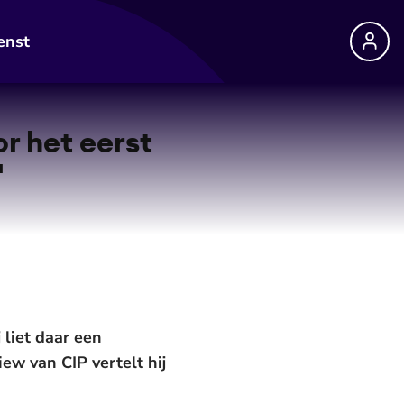
enst
r het eerst
'
 liet daar een
iew van CIP vertelt hij