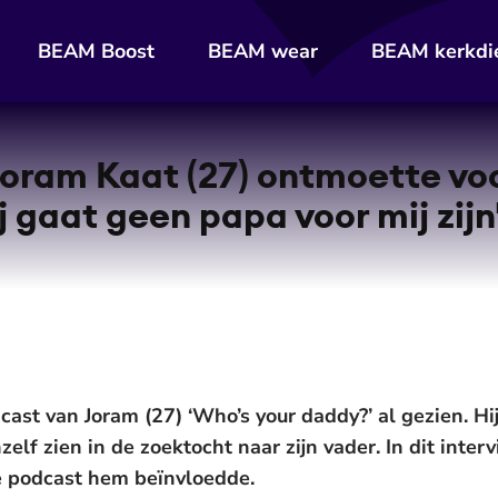
BEAM Boost
BEAM wear
BEAM kerkdi
oram Kaat (27) ontmoette voo
ij gaat geen papa voor mij zijn
ast van Joram (27) ‘Who’s your daddy?’ al gezien. Hij
elf zien in de zoektocht naar zijn vader. In dit interv
 podcast hem beïnvloedde.