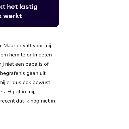
t het lastig
k werkt
. Maar er valt voor mij
aan om hem te ontmoeten
ij niet een papa is of
n begrafenis gaan uit
n mij er dus ook bewust
 Hij zit in mij,
ecent dat ik nog niet in