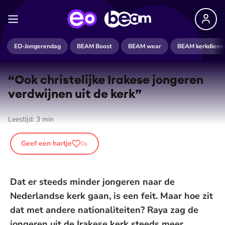
EO-Jongerendag
BEAM Boost
BEAM wear
BEAM kerkdiens
“Ook christelijke Irakese jongeren
verdwijnen uit de kerk”
Leestijd:
3
min
Geef een hartje
0
x
Dat er steeds minder jongeren naar de
Nederlandse kerk gaan, is een feit. Maar hoe zit
dat met andere nationaliteiten? Raya zag de
jongeren uit de Irakese kerk steeds meer