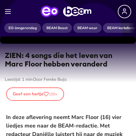
EO-Jongerendag
BEAM Boost
BEAM wear
BEAM kerkdiens
ZIEN: 4 songs die het leven van
Marc Floor hebben veranderd
Leestijd:
1
min
Door
Femke Buijs
Geef een hartje
159
x
In deze aflevering neemt Marc Floor (16) vier
liedjes mee naar de BEAM-redactie. Met
redacteur Daniëlle luistert hij naar de muziek