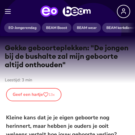
EO-Jongerendag
BEAM Boost
BEAM wear
BEAM kerkdiens
Gekke ge­boor­te­plek­ken: "De jongen
bij de bushalte zal mijn geboorte
altijd onthouden"
Leestijd:
3
min
Geef een hartje
13
x
Kleine kans dat je je eigen geboorte nog
herinnert, maar hebben je ouders je ooit
weleens vertelt hoe jouw geboorte verliep?