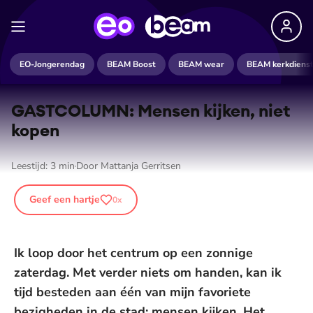
EO-Jongerendag
BEAM Boost
BEAM wear
BEAM kerkdiens
GASTCOLUMN: Mensen kijken, niet
kopen
Leestijd:
3
min
Door
Mattanja Gerritsen
Geef een hartje
0
x
Ik loop door het centrum op een zonnige
zaterdag. Met verder niets om handen, kan ik
tijd besteden aan één van mijn favoriete
bezigheden in de stad: mensen kijken. Het