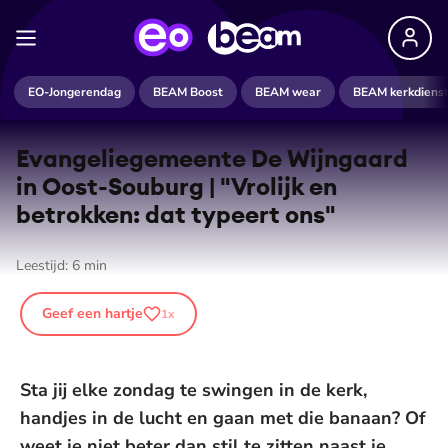
EO-Jongerendag
BEAM Boost
BEAM wear
BEAM kerkdiens
Evan­ge­lie­ge­meen­te De Wijngaard
in Oost-Souburg | "Vrolijk en
betrokken: dat typeert ons"
Leestijd:
6
min
Geef een hartje
1
x
Sta jij elke zondag te swingen in de kerk,
handjes in de lucht en gaan met die banaan? Of
weet je niet beter dan stil te zitten naast je