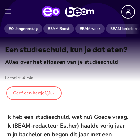
EO-Jongerendag
BEAM Boost
BEAM wear
BEAM kerkdiens
Een studieschuld, kun je dat eten?
Alles over het aflossen van je studieschuld
Leestijd:
4
min
Geef een hartje
0
x
Ik heb een studieschuld, wat nu? Goede vraag.
Ik (BEAM-redacteur Esther) haalde vorig jaar
mijn bachelor en begon dit jaar met een