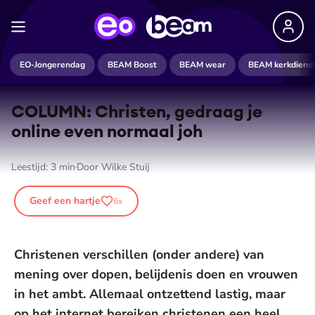
EO-Jongerendag
BEAM Boost
BEAM wear
BEAM kerkdiens
COLUMN: Christen, gedraag je
online even normaal joh
Leestijd:
3
min
Door
Wilke Stuij
Geef een hartje
6
x
Christenen verschillen (onder andere) van
mening over dopen, belijdenis doen en vrouwen
in het ambt. Allemaal ontzettend lastig, maar
op het internet bereiken christenen een heel