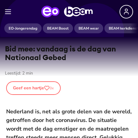
EO-Jongerendag
BEAM Boost
BEAM wear
BEAM kerkdiens
Bid mee: vandaag is de dag van
Nationaal Gebed
Leestijd:
2
min
Geef een hartje
0
x
Nederland is, net als grote delen van de wereld,
getroffen door het coronavirus. De situatie
wordt met de dag ernstiger en de maatregelen
treffen steeds meer mensen direct. Gelukkig