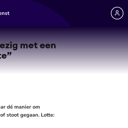
enst
bezig met een
te”
haar dé manier om
of stoot gegaan. Lotte: