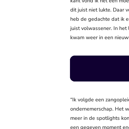
kant vond ik het een moei
dit juist niet lukte. Daar
heb de gedachte dat ik e
juist volwassener. In het
kwam weer in een nieuw s
“Ik volgde een zangoplei
ondernemerschap. Het was
meer in de spotlights ko
een gegeven moment enor