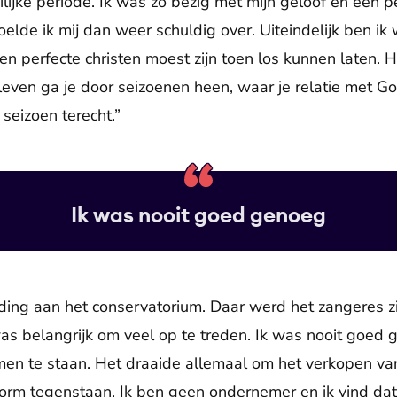
lijke periode. Ik was zo bezig met mijn geloof en een per
 voelde ik mij dan weer schuldig over. Uiteindelijk ben i
en perfecte christen moest zijn toen los kunnen laten. 
 leven ga je door seizoenen heen, waar je relatie met Go
eizoen terecht.”
Ik was nooit goed genoeg
ding aan het conservatorium. Daar werd het zangeres zi
 belangrijk om veel op te treden. Ik was nooit goed ge
men te staan. Het draaide allemaal om het verkopen van 
m tegenstaan. Ik ben geen ondernemer en ik vind dat 