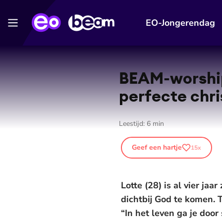
EO-Jongerendag
BEAM-wor­ship
perfecte chris
Leestijd:
6
min
Geef een hartje
15
x
Lotte (28) is al vier j
dichtbij God te komen. T
“In het leven ga je door