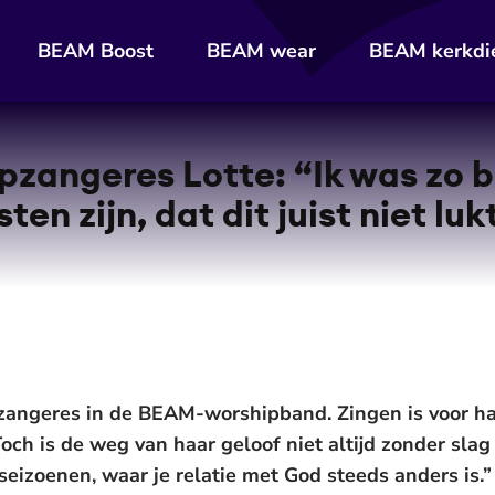
BEAM Boost
BEAM wear
BEAM kerkdi
­zan­ge­res Lotte: “Ik was zo 
ten zijn, dat dit juist niet luk
aar zangeres in de BEAM-worshipband. Zingen is voor 
och is de weg van haar geloof niet altijd zonder slag 
 seizoenen, waar je relatie met God steeds anders is.”