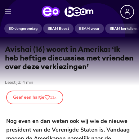
EO-Jongerendag
BEAM Boost
BEAM wear
BEAM kerkdiens
Avishai (16) woont in Amerika: ‘Ik
heb heftige discussies met vrienden
over deze verkiezingen’
Leestijd:
4
min
Geef een hartje
11
x
Nog even en dan weten ook wij wie de nieuwe
president van de Verenigde Staten is. Vandaag
mogen de Amerikanen namelijk naar de