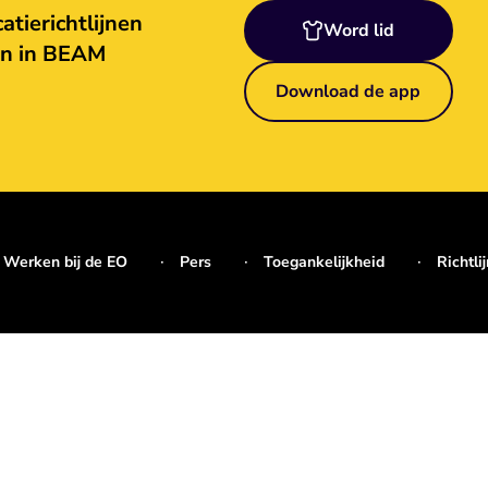
tierichtlijnen
Word lid
en in BEAM
Download de app
Werken bij de EO
Pers
Toegankelijkheid
Richtli