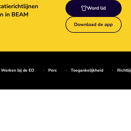
tierichtlijnen
Word lid
en in BEAM
Download de app
Werken bij de EO
Pers
Toegankelijkheid
Richtli