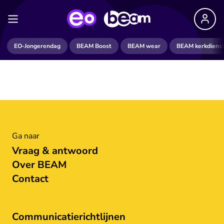
EO-Jongerendag
BEAM Boost
BEAM wear
BEAM kerkdiens
Ga naar
Vraag & antwoord
Over BEAM
Contact
Communicatierichtlijnen