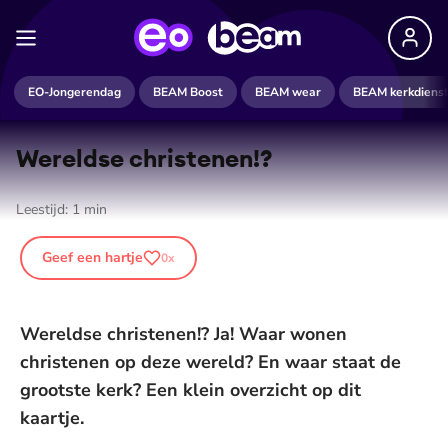
EO-Jongerendag
BEAM Boost
BEAM wear
BEAM kerkdiens
Wereldse christenen!?
Leestijd:
1
min
Geef een hartje
0
x
Wereldse christenen!? Ja! Waar wonen
christenen op deze wereld? En waar staat de
grootste kerk? Een klein overzicht op dit
kaartje.