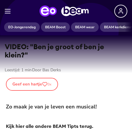
EO-Jongerendag
BEAM Boost
BEAM wear
BEAM kerkdiens
VIDEO: "Ben je groot of ben je
klein?"
Leestijd:
1
min
Door
Bas Derks
Geef een hartje
0
x
Zo maak je van je leven een musical!
Kijk
hier
alle andere BEAM Tipts terug.