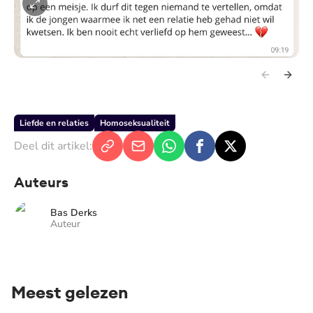
Liefde en relaties
Homoseksualiteit
Deel dit artikel:
Auteurs
Bas Derks
Auteur
Meest gelezen