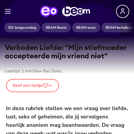
EO-Jongerendag
BEAM Boost
BEAM wear
BEAM kerkdiens
Verboden Liefde: "Mijn stiefmoeder
accepteerde mijn vriend niet"
Leestijd:
1
min
Door
Bas Derks
Geef een hartje
0
x
In deze rubriek stellen we een vraag over liefde,
lust, seks of geheimen, die jij vervolgens
heerlijk anoniem mag beantwoorden. De vraag
van deze week: wat was/is jouw verboden