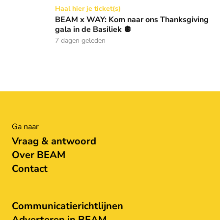
BEAM x WAY: Kom naar ons Thanksgiving gala in de Basilie
Haal hier je ticket(s)
BEAM x WAY: Kom naar ons Thanksgiving
gala in de Basiliek 🪩
7 dagen geleden
Ga naar
Vraag & antwoord
Over BEAM
Contact
Communicatierichtlijnen
Adverteren in BEAM