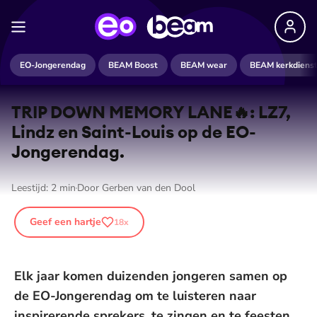
EO-Jongerendag
BEAM Boost
BEAM wear
BEAM kerkdiens
TRIP DOWN MEMORY LANE🔥: LZ7,
Lindz en Saint-Louis op de EO-
Jongerendag.
Leestijd:
2
min
Door
Gerben van den Dool
Geef een hartje
18
x
Elk jaar komen duizenden jongeren samen op
de EO-Jongerendag om te luisteren naar
inspirerende sprekers, te zingen en te feesten