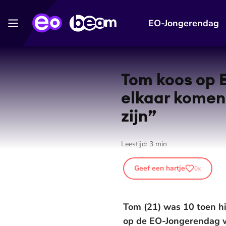
EO-Jongerendag
Tom koos op E
elkaar komen 
zijn”
Leestijd:
3
min
Geef een hartje
0
x
Tom (21) was 10 toen hi
op de EO-Jongerendag we