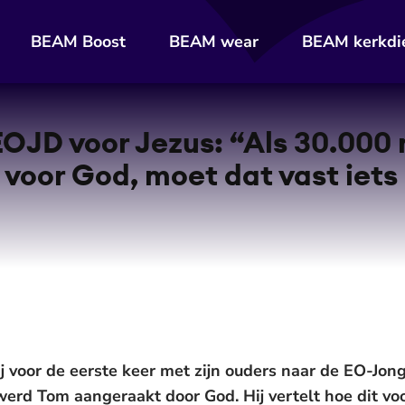
BEAM Boost
BEAM wear
BEAM kerkdi
OJD voor Jezus: “Als 30.000 
voor God, moet dat vast iets
j voor de eerste keer met zijn ouders naar de EO-Jon
rd Tom aangeraakt door God. Hij vertelt hoe dit vo