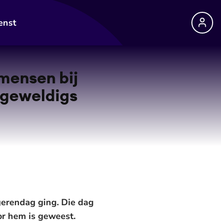
enst
mensen bij
 geweldigs
gerendag ging. Die dag
or hem is geweest.