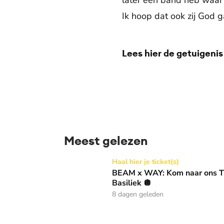
later een band heb waar i
Ik hoop dat ook zij God 
Lees hier
de getuigenis
Meest gelezen
BEAM x WAY: Kom naar ons Thanksgiving gala
Haal hier je ticket(s)
BEAM x WAY: Kom naar ons Th
Basiliek 🪩
8 dagen geleden