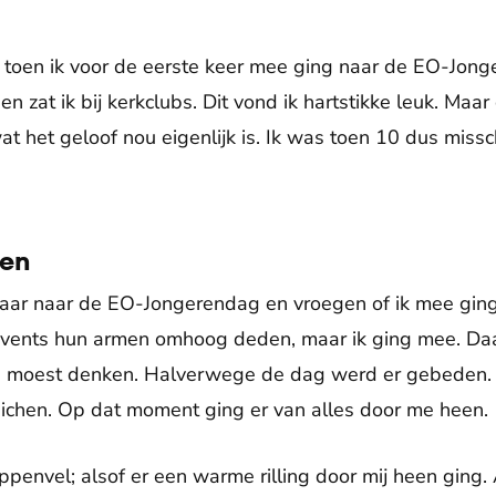
 toen ik voor de eerste keer mee ging naar de EO-Jonge
n zat ik bij kerkclubs. Dit vond ik hartstikke leuk. Maar o
wat het geloof nou eigenlijk is. Ik was toen 10 dus mis
en
jaar naar de EO-Jongerendag en vroegen of ik mee ging
e events hun armen omhoog deden, maar ik ging mee. D
an moest denken. Halverwege de dag werd er gebeden
juichen. Op dat moment ging er van alles door me heen.
penvel; alsof er een warme rilling door mij heen ging.