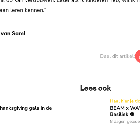
k op kan vertrouwen. Later als ik kinderen heb, wil ik hu
gaan leren kennen.”
 van Sam!
Deel dit artikel:
Lees ook
 in de Basiliek 🪩
BEAM x WAY: Kom naar ons 
Haal hier je ti
anksgiving gala in de
BEAM x WAY:
Basiliek 🪩
8 dagen geled