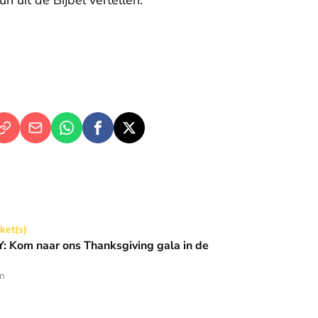
n uit de Bijbel vertellen.
Thanksgiving gala in de Basiliek 🪩
cket(s)
 Kom naar ons Thanksgiving gala in de
en