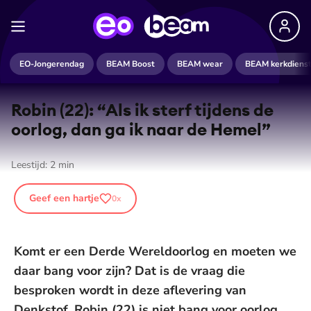
EO-Jongerendag
BEAM Boost
BEAM wear
BEAM kerkdiens
Robin (22): “Als ik sterf tijdens de
oorlog, dan ga ik naar de Hemel”
Leestijd:
2
min
Geef een hartje
0
x
Komt er een Derde Wereldoorlog en moeten we
daar bang voor zijn? Dat is de vraag die
besproken wordt in deze aflevering van
Denkstof. Robin (22) is niet bang voor oorlog,