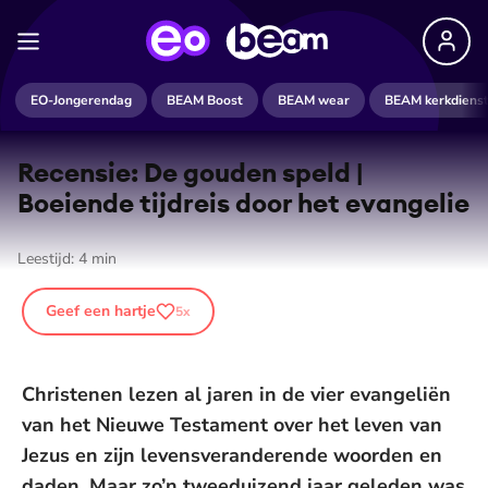
EO-Jongerendag
BEAM Boost
BEAM wear
BEAM kerkdiens
Recensie: De gouden speld |
Boeiende tijdreis door het evangelie
Leestijd:
4
min
Geef een hartje
5
x
Christenen lezen al jaren in de vier evangeliën
van het Nieuwe Testament over het leven van
Jezus en zijn levensveranderende woorden en
daden. Maar zo’n tweeduizend jaar geleden was