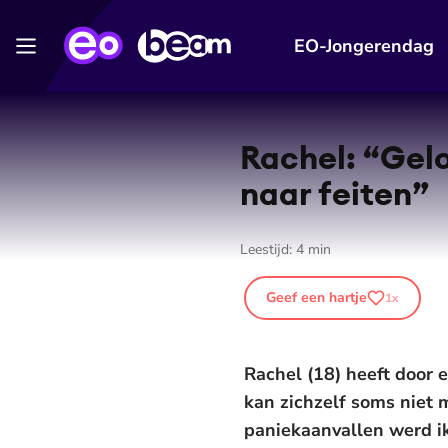
EO-Jongerendag
Rachel: “Gelo
naar feiten”
Leestijd:
4
min
Geef een hartje
1
x
Rachel (18) heeft door 
kan zichzelf soms niet 
paniekaanvallen werd ik