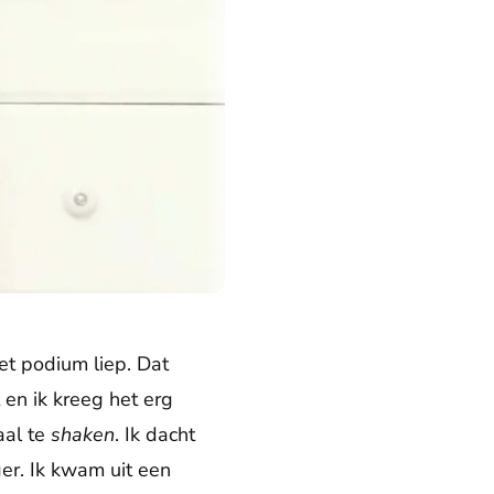
et podium liep. Dat
 en ik kreeg het erg
aal te
shaken
. Ik dacht
er. Ik kwam uit een