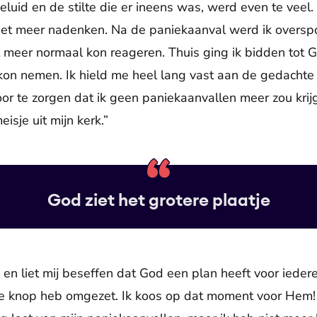
luid en de stilte die er ineens was, werd even te veel.
niet meer nadenken. Na de paniekaanval werd ik oversp
t meer normaal kon reageren. Thuis ging ik bidden tot
on nemen. Ik hield me heel lang vast aan de gedachte
or te zorgen dat ik geen paniekaanvallen meer zou krijg
sje uit mijn kerk.”
God ziet het grotere plaatje
 en liet mij beseffen dat God een plan heeft voor iede
 de knop heb omgezet. Ik koos op dat moment voor Hem! D