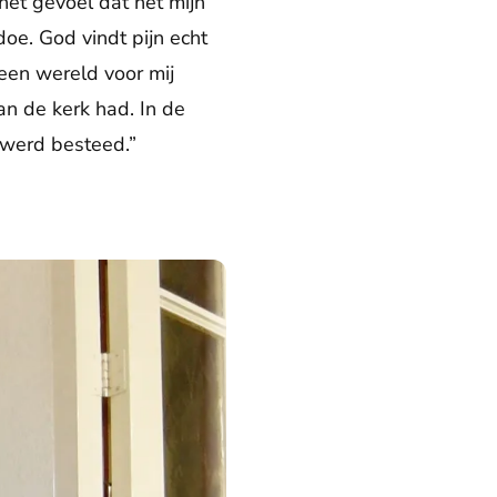
het gevoel dat het mijn
doe. God vindt pijn echt
 een wereld voor mij
an de kerk had. In de
n werd besteed.”