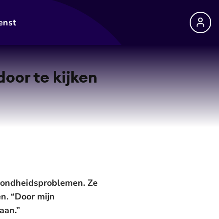
enst
door te kijken
gezondheidsproblemen. Ze
en. “Door mijn
aan.”