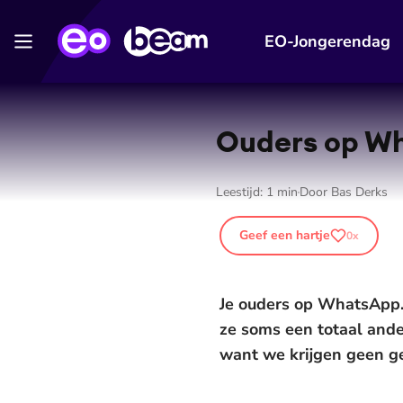
EO-Jongerendag
Ouders op Wha
Leestijd:
1
min
Door
Bas Derks
Geef een hartje
0
x
Je ouders op WhatsApp. S
ze soms een totaal ande
want we krijgen geen 