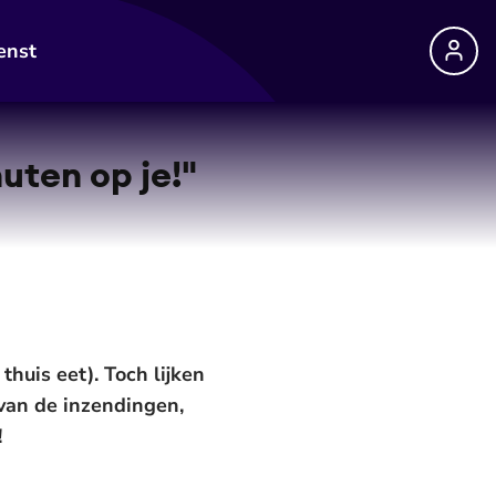
enst
uten op je!"
thuis eet). Toch lijken
 van de inzendingen,
!