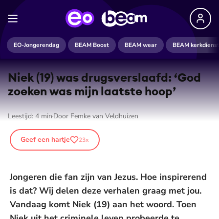
EO-Jongerendag
BEAM Boost
BEAM wear
BEAM kerkdiens
Niek (19) was drugs­ver­slaafd: ‘God
zoeken was mijn laatste hoop’
Leestijd:
4
min
Door
Femke van Veldhuizen
Geef een hartje
23
x
Jongeren die fan zijn van Jezus. Hoe inspirerend
is dat? Wij delen deze verhalen graag met jou.
Vandaag komt Niek (19) aan het woord. Toen
Niek uit het criminele leven probeerde te