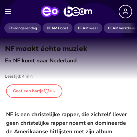
EO-Jongerendag
BEAM Boost
BEAM wear
BEAM kerkdiens
NF maakt échte muziek
En NF komt naar Nederland
Leestijd:
4
min
Geef een hartje
48
x
NF is een christelijke rapper, die zichzelf liever
geen christelijke rapper noemt en domineerde
de Amerikaanse hitlijsten met zijn album