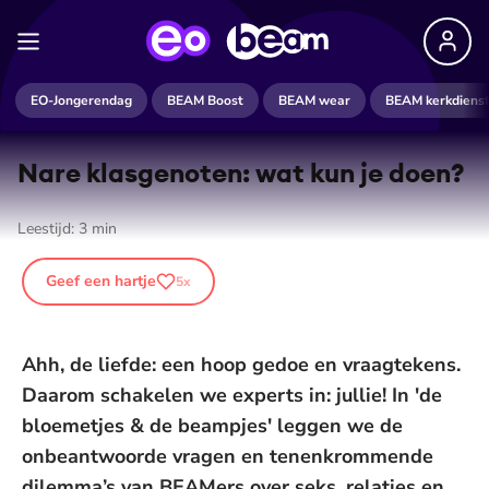
EO-Jongerendag
BEAM Boost
BEAM wear
BEAM kerkdiens
Nare klasgenoten: wat kun je doen?
Leestijd:
3
min
Geef een hartje
5
x
Ahh, de liefde: een hoop gedoe en vraagtekens.
Daarom schakelen we experts in: jullie! In 'de
bloemetjes & de beampjes' leggen we de
onbeantwoorde vragen en tenenkrommende
dilemma’s van BEAMers over seks, relaties en