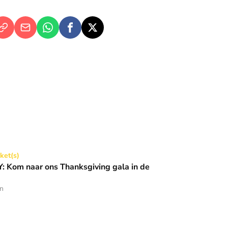
Thanksgiving gala in de Basiliek 🪩
cket(s)
 Kom naar ons Thanksgiving gala in de
en