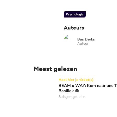
Psychologie
Auteurs
Bas Derks
Auteur
Meest gelezen
BEAM x WAY: Kom naar ons Thanksgiving gala
Haal hier je ticket(s)
BEAM x WAY: Kom naar ons Th
Basiliek 🪩
8 dagen geleden