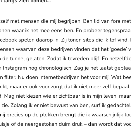
ijn langs zien komen...
jzelf met mensen die mij begrijpen. Ben lid van fora m
nen waar ik het mee eens ben. En probeer tegenspraak u
cebook spelen daarop in. Zij tonen sites die ik tof vind. 
mensen waarvan deze bedrijven vinden dat het ‘goede’ vr
 de tunnel gelaten. Zodat ik tevreden blijf. En hetzelf
 Instagram nog chronologisch. Zag je het laatst gepla
gen filter. Nu doen internetbedrijven het voor mij. Wat 
nkt, maar er ook voor zorgt dat ik niet meer zelf bepaal 
 Mag niet kiezen wie er zichtbaar is in mijn leven, maa
 zie. Zolang ik er niet bewust van ben, surf ik gedacht
mij precies op de plekken brengt die ik waarschijnlijk toc
ruisje of de neergestoken duim druk – dan wordt dat voo