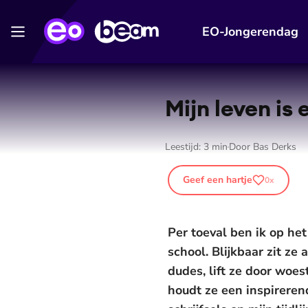
EO-Jongerendag
Mijn leven is
Leestijd:
3
min
Door
Bas Derks
Geef een hartje
0
x
Per toeval ben ik op he
school. Blijkbaar zit z
dudes, lift ze door woe
houdt ze een inspirerend