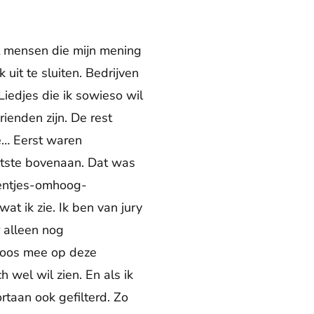
et mensen die mijn mening
it te sluiten. Bedrijven
Liedjes die ik sowieso wil
ienden zijn. De rest
de… Eerst waren
atste bovenaan. Dat was
beentjes-omhoog-
wat ik zie. Ik ben van jury
r alleen nog
eloos mee op deze
h wel wil zien. En als ik
rtaan ook gefilterd. Zo