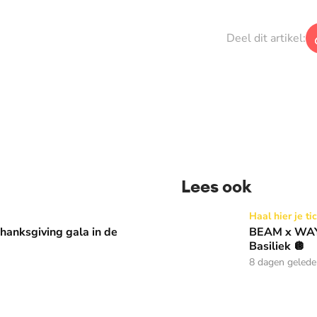
Deel dit artikel:
Lees ook
 in de Basiliek 🪩
BEAM x WAY: Kom naar ons 
Haal hier je ti
anksgiving gala in de
BEAM x WAY:
Basiliek 🪩
8 dagen geled