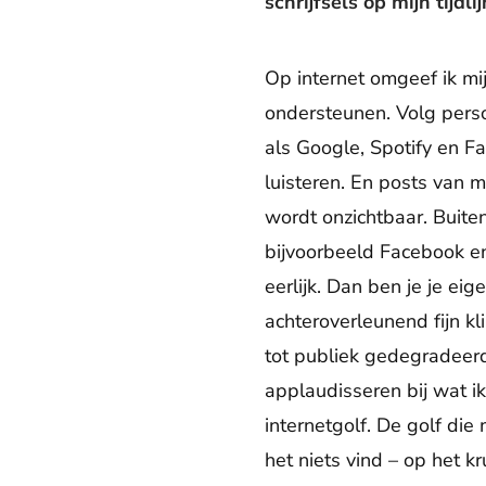
schrijfsels op mijn tijdl
Op internet omgeef ik mi
ondersteunen. Volg perso
als Google, Spotify en Fa
luisteren. En posts van 
wordt onzichtbaar. Buiten
bijvoorbeeld Facebook en
eerlijk. Dan ben je je ei
achteroverleunend fijn kli
tot publiek gedegradeerd.
applaudisseren bij wat ik
internetgolf. De golf die 
het niets vind – op het k