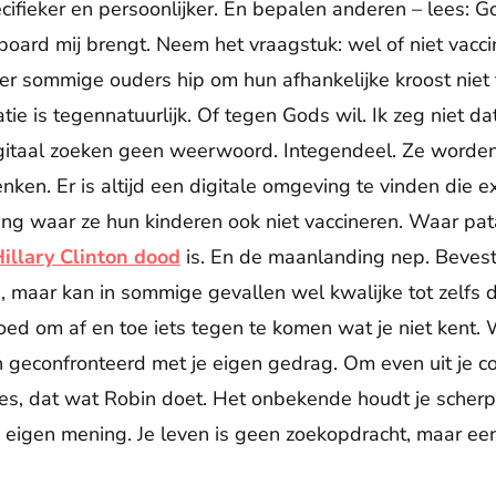
cifieker en persoonlijker. En bepalen anderen – lees: G
board mij brengt. Neem het vraagstuk: wel of niet vacci
er sommige ouders hip om hun afhankelijke kroost niet
tie is tegennatuurlijk. Of tegen Gods wil. Ik zeg niet dat
igitaal zoeken geen weerwoord. Integendeel. Ze worde
ken. Er is altijd een digitale omgeving te vinden die e
g waar ze hun kinderen ook niet vaccineren. Waar pata
Hillary Clinton dood
is. En de maanlanding nep. Bevesti
fijn, maar kan in sommige gevallen wel kwalijke tot zelfs
ed om af en toe iets tegen te komen wat je niet kent. 
geconfronteerd met je eigen gedrag. Om even uit je c
ies, dat wat Robin doet. Het onbekende houdt je scherp. 
e eigen mening. Je leven is geen zoekopdracht, maar een 