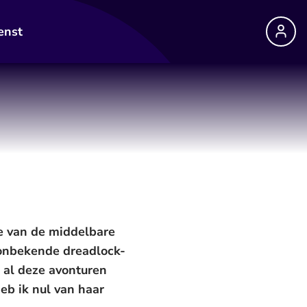
enst
je van de middelbare
t onbekende dreadlock-
r al deze avonturen
eb ik nul van haar